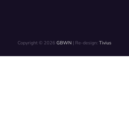
Copyright © 2026
GBWN
| Re-design:
Tivius