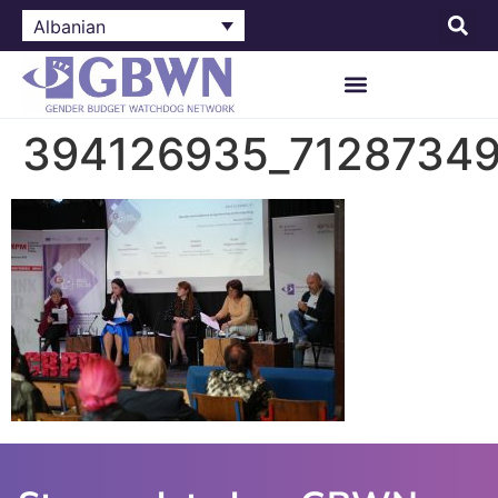
Albanian
394126935_7128734