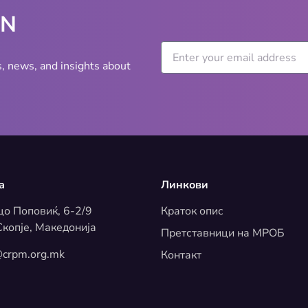
WN
s, news, and insights about
а
Линкови
цо Поповиќ, 6-2/9
Краток опис
копје, Македонија
Претставници на МРОБ
crpm.org.mk
Контакт