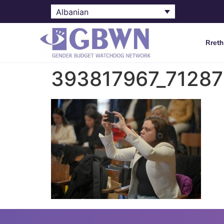
Albanian
Rreth
393817967_7128