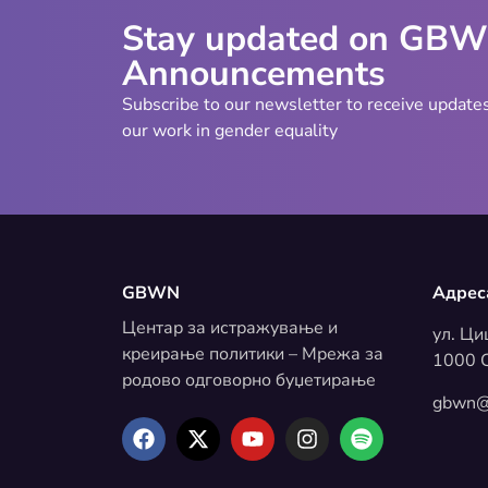
Stay updated on GB
Announcements
Subscribe to our newsletter to receive update
our work in gender equality
GBWN
Адрес
Центар за истражување и
ул. Ци
креирање политики – Мрежа за
1000 С
родово одговорно буџетирање
gbwn@