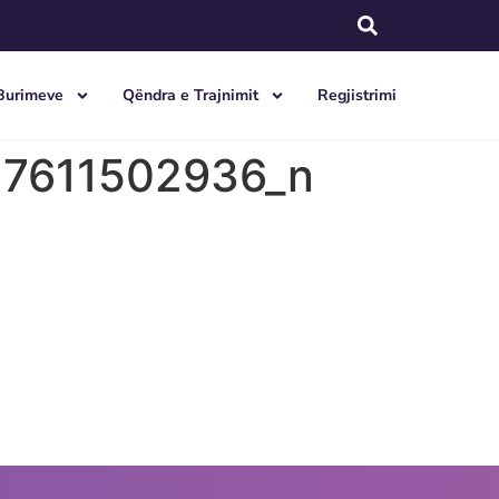
Burimeve
Qëndra e Trajnimit
Regjistrimi
27611502936_n