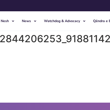
 Nesh
News
Watchdog & Advocacy
Qëndra e 
72844206253_9188114