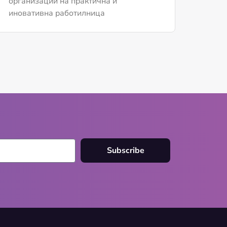
организации на практична и
иновативна работилница
Subscribe