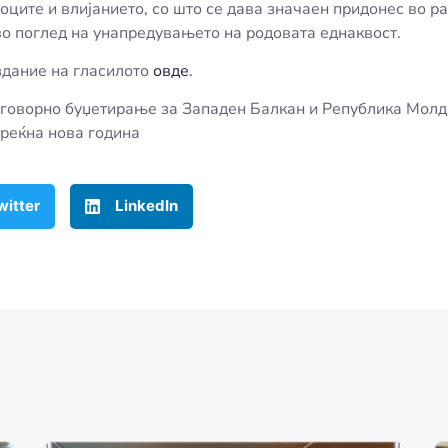
ците и влијанието, со што се дава значаен придонес во ра
во поглед на унапредувањето на родовата еднаквост.
здание на гласилото
овде
.
дговорно буџетирање за Западен Балкан и Република Молд
реќна нова година
witter
LinkedIn