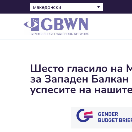
македонски
Шесто гласило на 
за Западен Балкан 
успесите на нашит