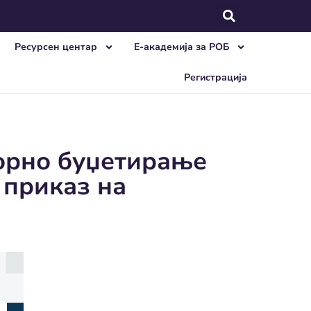
Ресурсен центар
E-академија за РОБ
Регистрација
ворно буџетирање
 приказ на