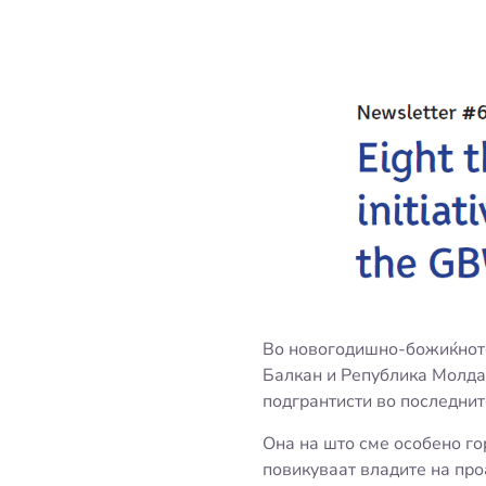
Во новогодишно-божиќното
Балкан и Република Молдав
подгрантисти во последнит
Она на што сме особено гор
повикуваат владите на проа