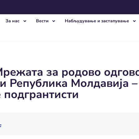
За нас
Вести
Набљудување и застапување
Мрежата за родово одго
и Република Молдавија –
е подгрантисти