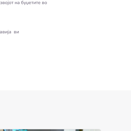
звојот на буџетите во
авија ви