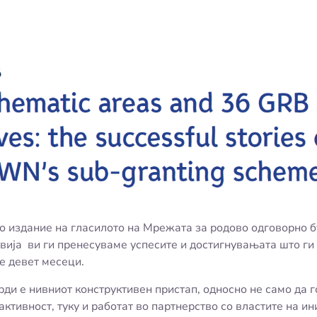
 издание на гласилото на Мрежата за родово одговорно 
ија ви ги пренесуваме успесите и достигнувањата што ги
е девет месеци.
ди е нивниот конструктивен пристап, односно не само да го
ктивност, туку и работат во партнерство со властите на ин