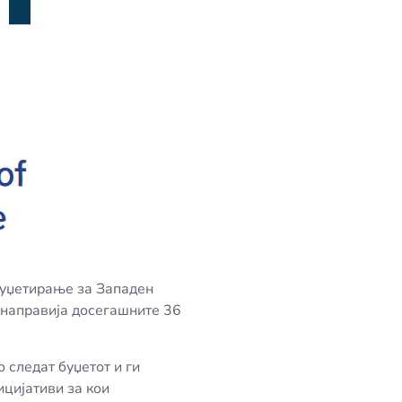
буџетирање за Западен
 направија досегашните 36
 следат буџетот и ги
ицијативи за кои