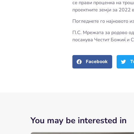
се прави проценка на трошо
проектните земји за 2022 
Погледнете го најновото и
П.С. Мрежата за родово о
посакува Честит Божиќ и С
Facebook
T
You may be interested in