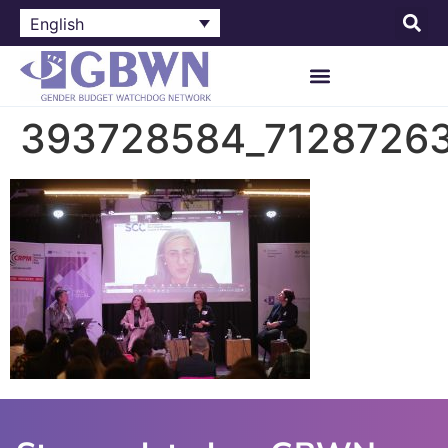
English
393728584_7128726