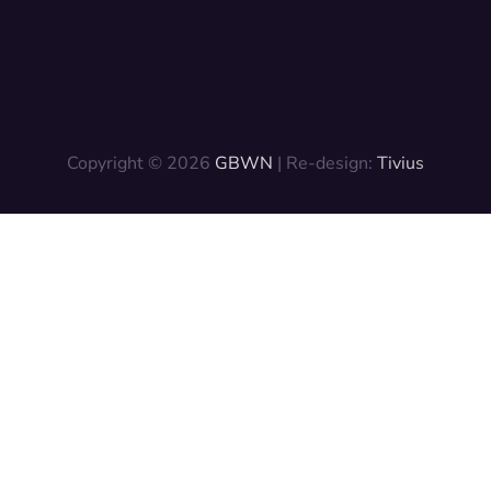
Copyright © 2026
GBWN
| Re-design:
Tivius