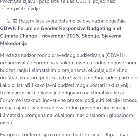
Pročitajte izjavu i potpišite se kao CSO ili pojedinac:
🔗 Potpišite ovdje
📅 Rezervišite svoje datume za dva važna događaja
GBWN Forum on Gender Responsive Budgeting and
Climate Change – novembar 2025, Skoplje, Sjeverna
Makedonija
Mreža za nadzor rodno pravednog budžetiranja (GBWN)
organizovat će Forum na visokom nivou o rodno odgovornom
budžetiranju i klimatskim promjenama, okupljajući civilno
društvo, kreatore politika, istraživače i međunarodne partnere
kako bi istražili kako javni budžeti mogu postati inkluzivniji,
transparentniji i efikasniji u odgovoru na klimatsku krizu.
Forum će istaknuti inovativne prakse, podijeliti lekcije između
regija i ojačati zagovaranje za rodno pravedno finansiranje
klimatskih promjena na lokalnom, nacionalnom i globalnom
nivou.
Evropska konferencija o rodnom budžetiranju – Kipar, mart