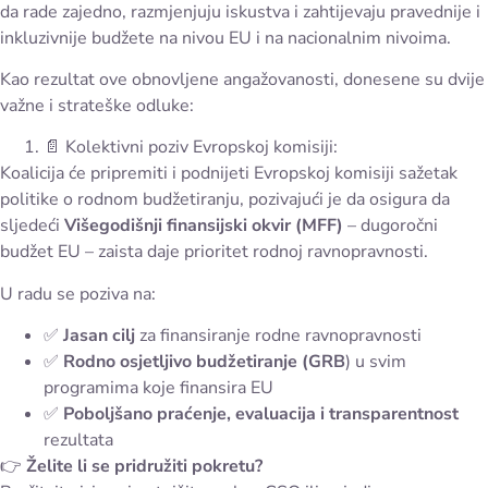
da rade zajedno, razmjenjuju iskustva i zahtijevaju pravednije i
inkluzivnije budžete na nivou EU i na nacionalnim nivoima.
Kao rezultat ove obnovljene angažovanosti, donesene su dvije
važne i strateške odluke:
📄 Kolektivni poziv Evropskoj komisiji:
Koalicija će pripremiti i podnijeti Evropskoj komisiji sažetak
politike o rodnom budžetiranju, pozivajući je da osigura da
sljedeći
Višegodišnji finansijski okvir (MFF)
– dugoročni
budžet EU – zaista daje prioritet rodnoj ravnopravnosti.
U radu se poziva na:
✅
Jasan cilj
za finansiranje rodne ravnopravnosti
✅
Rodno osjetljivo budžetiranje (GRB
) u svim
programima koje finansira EU
✅
Poboljšano praćenje, evaluacija i transparentnost
rezultata
👉
Želite li se pridružiti pokretu?