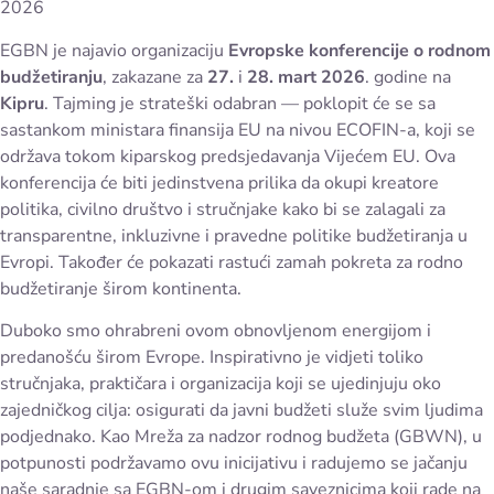
2026
EGBN je najavio organizaciju
Evropske konferencije o rodnom
budžetiranju
, zakazane za
27.
i
28. mart 2026
. godine na
Kipru
. Tajming je strateški odabran — poklopit će se sa
sastankom ministara finansija EU na nivou ECOFIN-a, koji se
održava tokom kiparskog predsjedavanja Vijećem EU. Ova
konferencija će biti jedinstvena prilika da okupi kreatore
politika, civilno društvo i stručnjake kako bi se zalagali za
transparentne, inkluzivne i pravedne politike budžetiranja u
Evropi. Također će pokazati rastući zamah pokreta za rodno
budžetiranje širom kontinenta.
Duboko smo ohrabreni ovom obnovljenom energijom i
predanošću širom Evrope. Inspirativno je vidjeti toliko
stručnjaka, praktičara i organizacija koji se ujedinjuju oko
zajedničkog cilja: osigurati da javni budžeti služe svim ljudima
podjednako. Kao Mreža za nadzor rodnog budžeta (GBWN), u
potpunosti podržavamo ovu inicijativu i radujemo se jačanju
naše saradnje sa EGBN-om i drugim saveznicima koji rade na