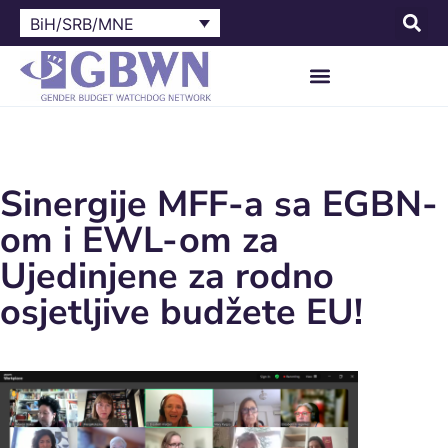
BiH/SRB/MNE
Sinergije MFF-a sa EGBN-
om i EWL-om za
Ujedinjene za rodno
osjetljive budžete EU!