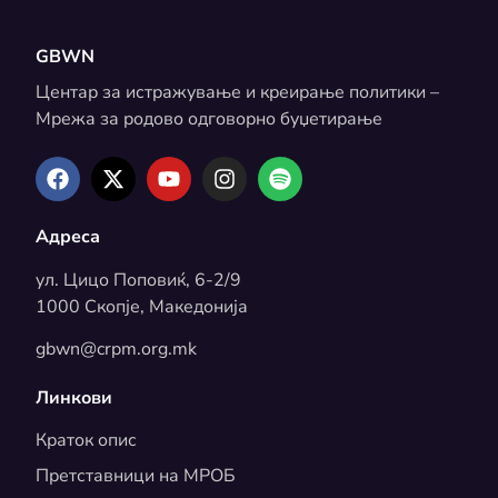
GBWN
Центар за истражување и креирање политики –
Мрежа за родово одговорно буџетирање
Адреса
ул. Цицо Поповиќ, 6-2/9
1000 Скопје, Македонија
gbwn@crpm.org.mk
Линкови
Краток опис
Претставници на МРОБ