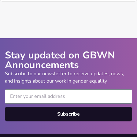
Stay updated on GBWN
Announcements
Subscribe to our newsletter to receive updates, news,
and insights about our work in gender equality
Subscribe