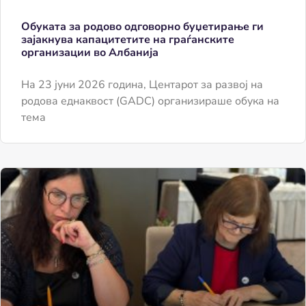
Обуката за родово одговорно буџетирање ги
зајакнува капацитетите на граѓанските
организации во Албанија
На 23 јуни 2026 година, Центарот за развој на
родова еднаквост (GADC) организираше обука на
тема