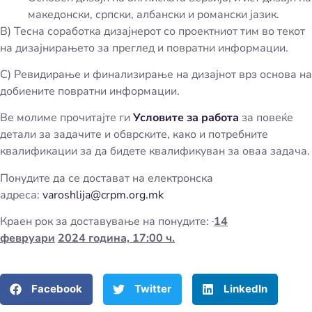
македонски, српски, албански и романски јазик.
B) Тесна соработка дизајнерот со проектниот тим во текот
на дизајнирањето за преглед и повратни информации.
C) Ревидирање и финализирање на дизајнот врз основа на
добиените повратни информации.
Ве молиме прочитајте ги
Условите за работа
за повеќе
детали за задачите и обврските, како и потребните
квалификации за да бидете квалификуван за оваа задача.
Понудите да се достават на електронска
адреса:
varoshlija@crpm.org.mk
Краен рок за доставување на понудите:
14
февруари
202
4
година, 17:00 ч.
Facebook
Twitter
LinkedIn