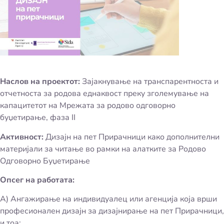
Наслов на проектот:
Зајакнување на транспарентноста и
отчетноста за родова еднаквост преку зголемување на
капацитетот на Мрежата за родово одговорно
буџетирање, фаза II
Активност:
Дизајн на пет Прирачници како дополнителни
материјали за читање во рамки на алатките за Родово
Одговорно Буџетирање
Опсег на работата:
A) Ангажирање на индивидуалец или агенција која врши
професионален дизајн за дизајнирање на пет Прирачници,
и тоа: