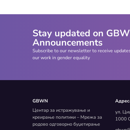
Stay updated on GB
Announcements
Subscribe to our newsletter to receive update
our work in gender equality
GBWN
Адрес
Центар за истражување и
ул. Ци
креирање политики – Мрежа за
1000 С
родово одговорно буџетирање