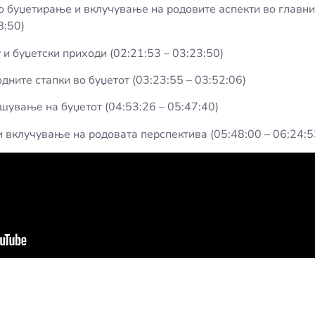
о буџетирање и вклучување на родовите аспекти во главни
8:50)
и буџетски приходи (02:21:53 – 03:23:50)
ните стапки во буџетот (03:23:55 – 03:52:06)
ршување на буџетот (04:53:26 – 05:47:40)
и вклучување на родовата перспектива (05:48:00 – 06:24:5