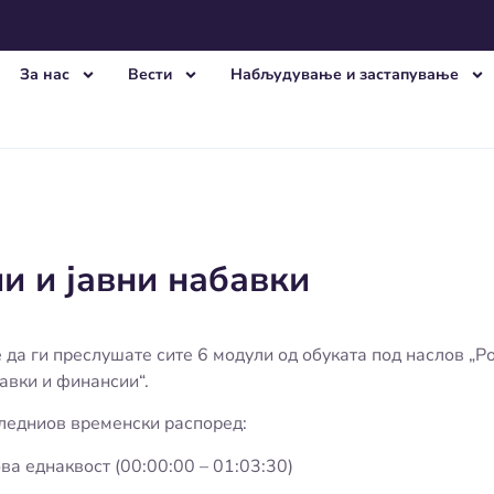
За нас
Вести
Набљудување и застапување
и и јавни набавки
 да ги преслушате сите 6 модули од обуката под наслов „Р
авки и финансии“.
следниов временски распоред:
ва еднаквост (00:00:00 – 01:03:30)