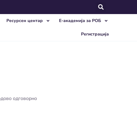
Ресурсен центар
E-академија за РОБ
Регистрација
одово одговорно