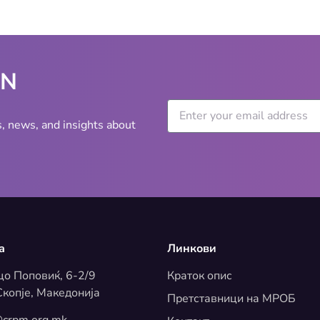
WN
s, news, and insights about
а
Линкови
цо Поповиќ, 6-2/9
Краток опис
копје, Македонија
Претставници на МРОБ