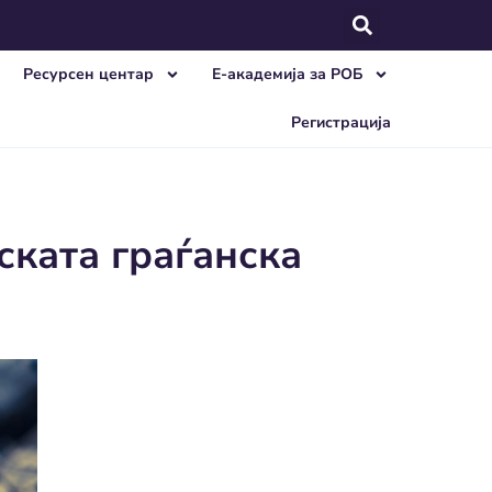
Ресурсен центар
E-академија за РОБ
Регистрација
ската граѓанска