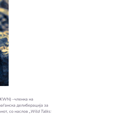
 (KWN) –членка на
раѓанска делиберација за
анот, со наслов
„Wild Talks: