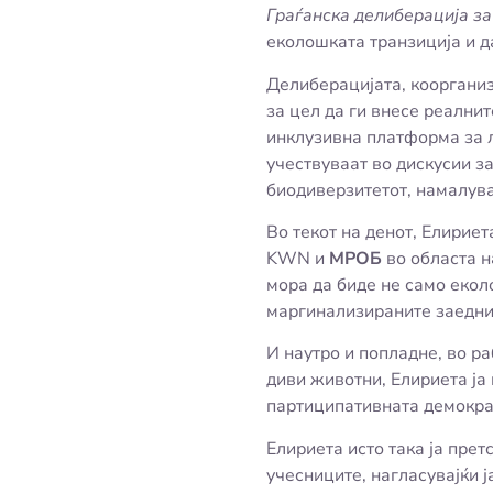
Граѓанска делиберација за
еколошката транзиција и д
Делиберацијата, кооргани
за цел да ги внесе реални
инклузивна платформа за л
учествуваат во дискусии з
биодиверзитетот, намалув
Во текот на денот, Елирие
KWN и
МРОБ
во областа н
мора да биде не само екол
маргинализираните заедниц
И наутро и попладне, во р
диви животни, Елириета ја
партиципативната демократ
Елириета исто така ја прет
учесниците, нагласувајќи 