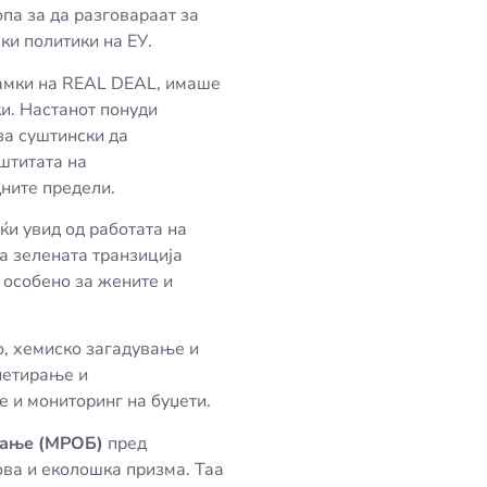
опа за да разговараат за
ки политики на ЕУ.
рамки на REAL DEAL, имаше
ки. Настанот понуди
за суштински да
штитата на
ните предели.
ќи увид од работата на
а зелената транзиција
 особено за жените и
о, хемиско загадување и
уџетирање и
е и мониторинг на буџети.
рање (МРОБ)
пред
ова и еколошка призма. Таа