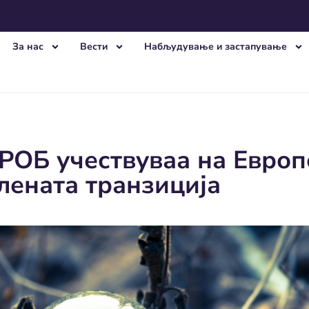
За нас
Вести
Набљудување и застапување
РОБ учествуваа на Европ
лената транзиција