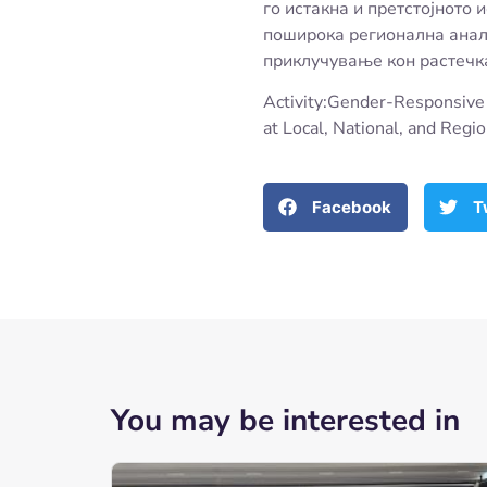
го истакна и претстојното
поширока регионална анали
приклучување кон растечк
Activity:Gender-Responsive 
at Local, National, and Reg
Facebook
T
You may be interested in