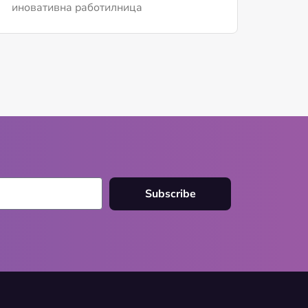
иновативна работилница
Subscribe