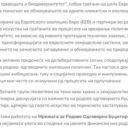
 природата и биодиверзитетот“
, собра граѓани од цела Евр
а помогнат во обликувањето на идните климатски и еколош
зирана од Европското еколошко биро (EEB) и партнери во 
те искуства на граѓаните во процесите на креирање полити
уѓето, независно од нивното претходно техничко знаење, 
а трансформацијата на европските земјоделски системи, за
ањето на хемиското загадување и обновувањето на природ
та активно придонесе на делиберативните сесии, споделувај
а родово-одговорните еколошки политики. Таа нагласи дек
ошки амбициозна, туку и социјално праведна и инклузивна,
и кои често се исклучени од процесите на одлучување.
аботните групи посветени на теми како храна и земјоделств
 поврза дискусијата со важноста на родово одговорното б
ија, црпејќи од своето искуство во теренското застапувањ
стави работата на
Мрежата за Родово Одговорно Буџети
ја нејзината улога во следење на јавните финансии низ род