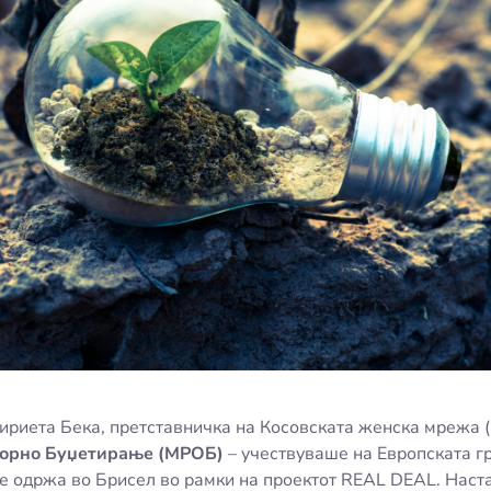
лириета Бека, претставничка на Косовската женска мрежа
ворно Буџетирање (МРОБ)
– учествуваше на Европската г
се одржа во Брисел во рамки на проектот REAL DEAL. Наст