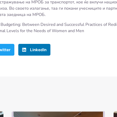
 истражување на МРОБ за транспортот, кое ќе вклучи национ
за. Во своето излагање, таа ги покани учесниците и партн
ата заедница на МРОБ.
Budgeting: Between Desired and Successful Practices of Redis
ional Levels for the Needs of Women and Men
witter
LinkedIn