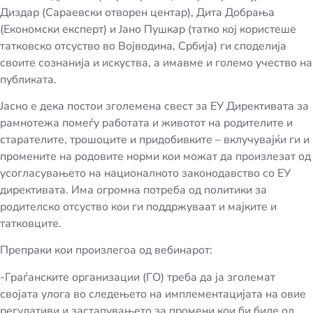
Диздар (Сараевски отворен центар), Дита Добрања
(Економски експерт) и Јано Пушкар (татко кој користеше
татковско отсуство во Војводина, Србија) ги споделија
своите сознанија и искуства, а имавме и големо учество на
публиката.
Јасно е дека постои зголемена свест за ЕУ Директивата за
рамнотежа помеѓу работата и животот на родителите и
старателите, трошоците и придобивките – вклучувајќи ги и
промените на родовите норми кои можат да произлезат од
усогласувањето на националното законодавство со ЕУ
директивата. Има огромна потреба од политики за
родителско отсуство кои ги поддржуваат и мајките и
татковците.
Препраки кои произлегоа од вебинарот:
-Граѓанските организации (ГО) треба да ја зголемат
својата улога во следењето на имплементацијата на овие
регулативи и застапувањето за промени кои би биле од