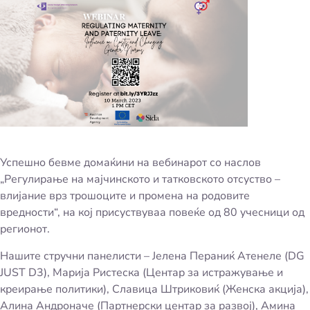
Успешно бевме домаќини на вебинарот со наслов
„Регулирање на мајчинското и татковското отсуство –
влијание врз трошоците и промена на родовите
вредности“, на кој присуствуваа повеќе од 80 учесници од
регионот.
Нашите стручни панелисти – Јелена Пераниќ Атенеле (DG
JUST D3), Марија Ристеска (Центар за истражување и
креирање политики), Славица Штриковиќ (Женска акција),
Алина Андроначе (Партнерски центар за развој), Амина