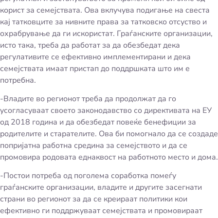
корист за семејствата. Ова вклучува подигање на свеста
кај татковците за нивните права за татковско отсуство и
охрабрување да ги искористат. Граѓанските организации,
исто така, треба да работат за да обезбедат дека
регулативите се ефективно имплементирани и дека
семејствата имаат пристап до поддршката што им е
потребна.
-Владите во регионот треба да продолжат да го
усогласуваат своето законодавство со директивата на ЕУ
од 2018 година и да обезбедат повеќе бенефиции за
родителите и старателите. Ова би помогнало да се создаде
попријатна работна средина за семејството и да се
промовира родовата еднаквост на работното место и дома.
-Постои потреба од поголема соработка помеѓу
граѓанските организации, владите и другите засегнати
страни во регионот за да се креираат политики кои
ефективно ги поддржуваат семејствата и промовираат