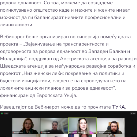
родова еднаквост. Со тоа, можеме да создадеме
поинклузивно општество каде и мажите и жените имаат
можност да ги балансираат нивните професионални и
лични животи.
Вебинарот беше организиран во синергија помеѓу двата
проекта – „Зајакнување на транспарентноста и
одговорноста за родова еднаквост во Западен Балкан и
Молдавија“, поддржан од Австриската агенција за развој и
Шведската агенција за меѓународна развојна соработка и
проектот „Низ женски леќи: покревање на политики и
буџетски иницијативи, следење на спроведувањето на
локалните акциски планови за родова еднаквост“,
финансиран од Европската Унија.
Извештајот од Вебинарот може да го прочитате
ТУКА
.