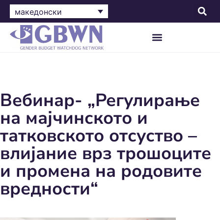
македонски
Вебинар- „Регулирање
на мајчинското и
татковското отсуство –
влијание врз трошоците
и промена на родовите
вредности“