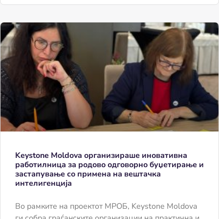
Keystone Moldova организираше иновативна
работилница за родово одговорно буџетирање и
застапување со примена на вештачка
интелигенција
Во рамките на проектот МРОБ, Keystone Moldova
ги собра граѓанските организации на практична и