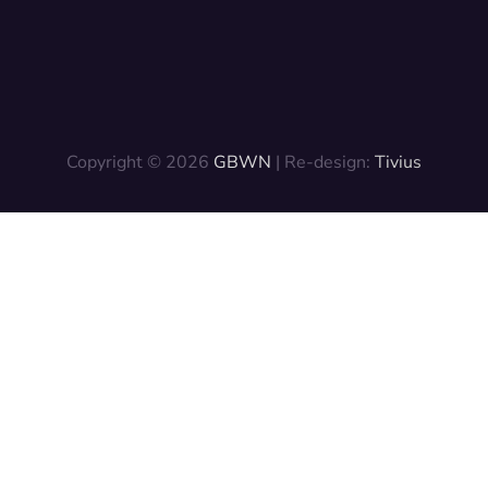
Copyright © 2026
GBWN
| Re-design:
Tivius