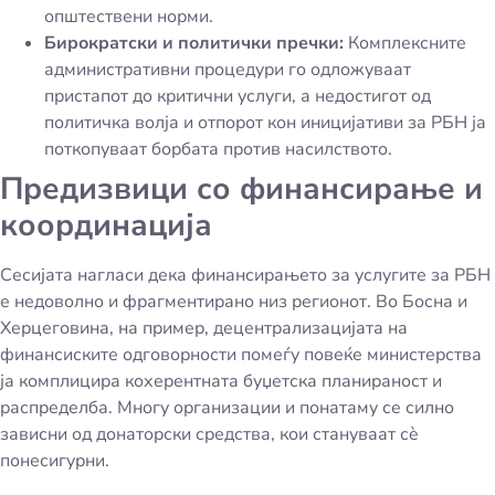
општествени норми.
Бирократски и политички пречки:
Комплексните
административни процедури го одложуваат
пристапот до критични услуги, а недостигот од
политичка волја и отпорот кон иницијативи за РБН ја
поткопуваат борбата против насилството.
Предизвици со финансирање и
координација
Сесијата нагласи дека финансирањето за услугите за РБН
е недоволно и фрагментирано низ регионот. Во Босна и
Херцеговина, на пример, децентрализацијата на
финансиските одговорности помеѓу повеќе министерства
ја комплицира кохерентната буџетска планираност и
распределба. Многу организации и понатаму се силно
зависни од донаторски средства, кои стануваат сè
понесигурни.