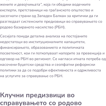
жените и девојчињата“
, која ги обедини водечките
експерти, претставници на граѓанското општество и
засегнати страни од Западен Балкан за критички да ги
разгледаат системските предизвици во справувањето со
родово базираното насилство (РБН).
Сесијата понуди детална анализа на постојаните
недостатоци во институционалните капацитети,
финансирањето, образованието и политичката
посветеност, кои ги поткопуваат напорите за превенција и
одговор на РБН во регионот. Се нагласи итната потреба од
насочени буџетски средства и сеопфатни реформски
политики за да се подобри ефективноста и одржливоста
на услугите за справување со РБН.
Клучни предизвици во
справувањето со родово