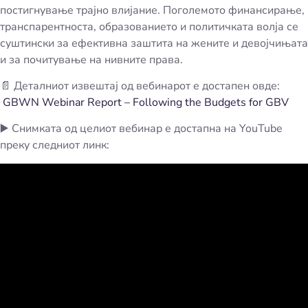
постигнување трајно влијание. Поголемото финансирање,
транспарентноста, образованието и политичката волја се
суштински за ефективна заштита на жените и девојчињата
и за почитување на нивните права.
📄 Деталниот извештај од вебинарот е достапен овде:
GBWN Webinar Report – Following the Budgets for GBV
▶️ Снимката од целиот вебинар е достапна на YouTube
преку следниот линк: