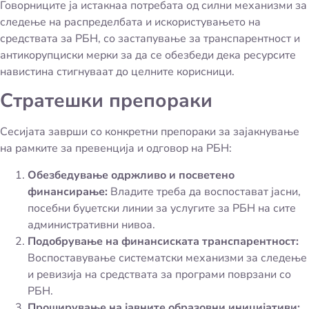
Говорниците ја истакнаа потребата од силни механизми за
следење на распределбата и искористувањето на
средствата за РБН, со застапување за транспарентност и
антикорупциски мерки за да се обезбеди дека ресурсите
навистина стигнуваат до целните корисници.
Стратешки препораки
Сесијата заврши со конкретни препораки за зајакнување
на рамките за превенција и одговор на РБН:
Обезбедување одржливо и посветено
финансирање:
Владите треба да воспостават јасни,
посебни буџетски линии за услугите за РБН на сите
административни нивоа.
Подобрување на финансиската транспарентност:
Воспоставување систематски механизми за следење
и ревизија на средствата за програми поврзани со
РБН.
Проширување на јавните образовни иницијативи: