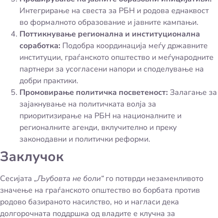
Интегрирање на свеста за РБН и родова еднаквост
во формалното образование и јавните кампањи.
Поттикнување регионална и институционална
соработка:
Подобра координација меѓу државните
институции, граѓанското општество и меѓународните
партнери за усогласени напори и споделување на
добри практики.
Промовирање политичка посветеност:
Залагање за
зајакнување на политичката волја за
приоритизирање на РБН на националните и
регионалните агенди, вклучително и преку
законодавни и политички реформи.
Заклучок
Сесијата
„Љубовта не боли“
го потврди незаменливото
значење на граѓанското општество во борбата против
родово базираното насилство, но и нагласи дека
долгорочната поддршка од владите е клучна за