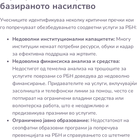
базираното насилство
Учесниците идентификуваа неколку критични пречки кои
го попречуваат обезбедувањето соодветни услуги за РБН:
Недоволни институционални капацитети:
Многу
институции немаат потребни ресурси, обуки и кадар
за ефективна поддршка на жртвите.
Недоволна финансиска анализа и средства:
Недостигот од темелна анализа на трошоците за
услугите поврзани со РБН доведува до недоволно
финансирање. Придавателите на услуги, вклучувајќи
засолништа и телефонски линии за помош, често се
потпираат на ограничени владини средства или
волонтерска работа, што е неодржливо и
предизвикува празнини во услугите.
Ограничено јавно образование:
Недостатокот на
сеопфатни образовни програми ја попречува
превенцијата на РБН и справувањето со штетните