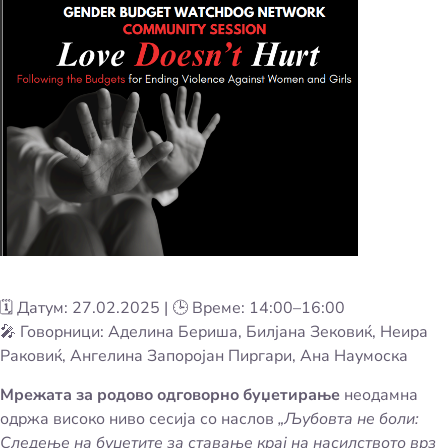
🗓️ Датум: 27.02.2025 | 🕒 Време: 14:00–16:00
🎤 Говорници: Аделина Бериша, Билјана Зековиќ, Неира
Раковиќ, Ангелина Запоројан Пиргари, Ана Наумоска
Мрежата за родово одговорно буџетирање
неодамна
одржа високо ниво сесија со наслов
„Љубовта не боли:
Следење на буџетите за ставање крај на насилството врз