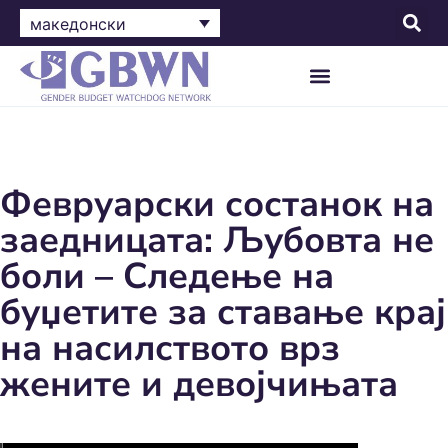
македонски
Февруарски состанок на
заедницата: Љубовта не
боли – Следење на
буџетите за ставање крај
на насилството врз
жените и девојчињата