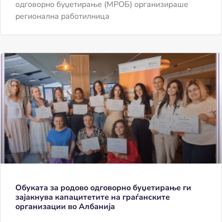
одговорно буџетирање (МРОБ) организираше
регионална работилница
Обуката за родово одговорно буџетирање ги
зајакнува капацитетите на граѓанските
организации во Албанија