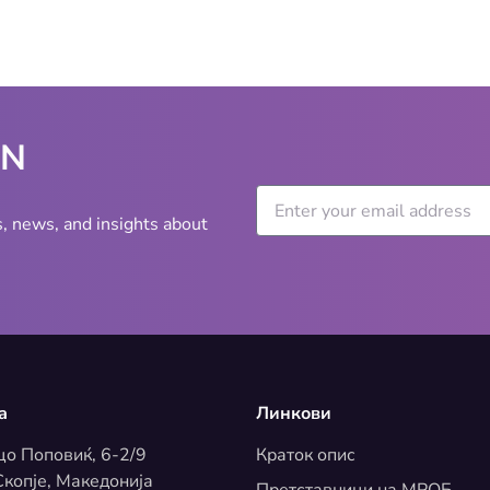
WN
s, news, and insights about
а
Линкови
цо Поповиќ, 6-2/9
Краток опис
копје, Македонија