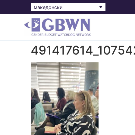
македонски
491417614_10754