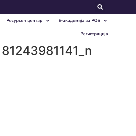
Ресурсен центар
E-академија за РОБ
Регистрација
181243981141_n