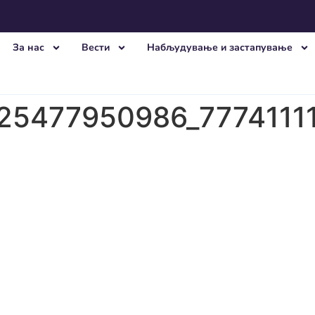
За нас
Вести
Набљудување и застапување
25477950986_7774111