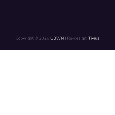
Copyright © 2026
GBWN
| Re-design:
Tivius