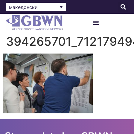
македонски
394265701_71217949